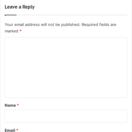
Leave a Reply
Your email address will not be published.
Required fields are
marked
*
C
o
m
m
e
n
t
*
Name
*
Email
*