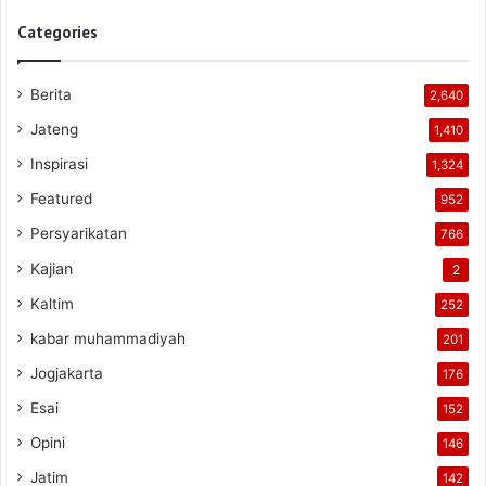
Categories
Berita
2,640
Jateng
1,410
Inspirasi
1,324
Featured
952
Persyarikatan
766
Kajian
2
Kaltim
252
kabar muhammadiyah
201
Jogjakarta
176
Esai
152
Opini
146
Jatim
142