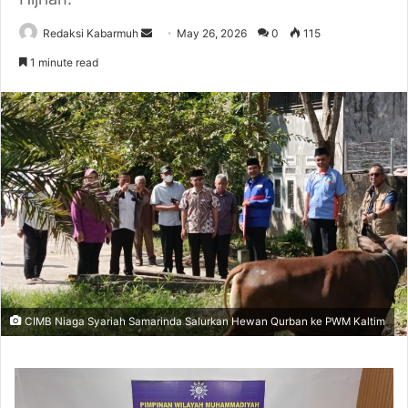
Send
Redaksi Kabarmuh
May 26, 2026
0
115
an
1 minute read
email
CIMB Niaga Syariah Samarinda Salurkan Hewan Qurban ke PWM Kaltim