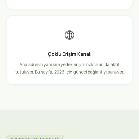
🌐
Çoklu Erişim Kanalı
Ana adresin yanı sıra yedek erişim noktaları da aktif
tutuluyor. Bu sayfa, 2026 için güncel bağlantıyı sunuyor.