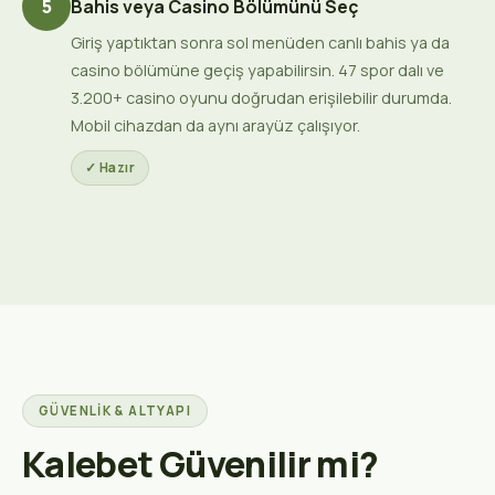
5
Bahis veya Casino Bölümünü Seç
Giriş yaptıktan sonra sol menüden canlı bahis ya da
casino bölümüne geçiş yapabilirsin. 47 spor dalı ve
3.200+ casino oyunu doğrudan erişilebilir durumda.
Mobil cihazdan da aynı arayüz çalışıyor.
✓ Hazır
GÜVENLIK & ALTYAPI
Kalebet Güvenilir mi?