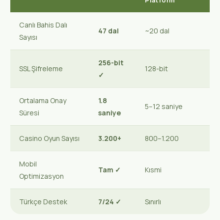
Platform
Canlı Bahis Dalı
47 dal
~20 dal
Sayısı
256-bit
SSL Şifreleme
128-bit
✓
Ortalama Onay
1.8
5–12 saniye
Süresi
saniye
Casino Oyun Sayısı
3.200+
800–1.200
Mobil
Tam ✓
Kısmi
Optimizasyon
Türkçe Destek
7/24 ✓
Sınırlı