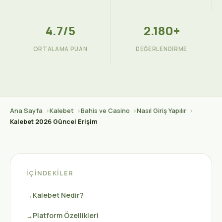
4.7/5
2.180+
ORTALAMA PUAN
DEĞERLENDIRME
Ana Sayfa
Kalebet
Bahis ve Casino
Nasıl Giriş Yapılır
Kalebet 2026 Güncel Erişim
İÇINDEKILER
Kalebet Nedir?
Platform Özellikleri