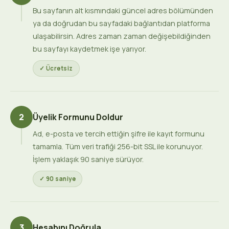
Bu sayfanın alt kısmındaki güncel adres bölümünden
ya da doğrudan bu sayfadaki bağlantıdan platforma
ulaşabilirsin. Adres zaman zaman değişebildiğinden
bu sayfayı kaydetmek işe yarıyor.
✓ Ücretsiz
2
Üyelik Formunu Doldur
Ad, e-posta ve tercih ettiğin şifre ile kayıt formunu
tamamla. Tüm veri trafiği 256-bit SSL ile korunuyor.
İşlem yaklaşık 90 saniye sürüyor.
✓ 90 saniye
3
Hesabını Doğrula