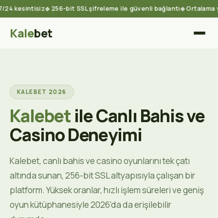
intisiz
256-bit SSL şifreleme ile güvenli bağlantı
Ortalama yatırım o
Kale
bet
KALEBET 2026
Kalebet
ile Canlı Bahis ve
Casino Deneyimi
Kalebet, canlı bahis ve casino oyunlarını tek çatı
altında sunan, 256-bit SSL altyapısıyla çalışan bir
platform. Yüksek oranlar, hızlı işlem süreleri ve geniş
oyun kütüphanesiyle 2026'da da erişilebilir