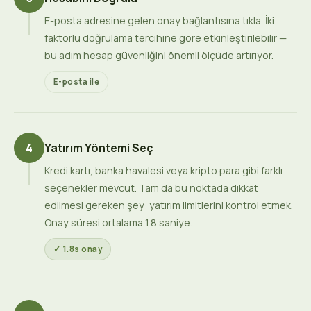
E-posta adresine gelen onay bağlantısına tıkla. İki
faktörlü doğrulama tercihine göre etkinleştirilebilir —
bu adım hesap güvenliğini önemli ölçüde artırıyor.
E-posta ile
4
Yatırım Yöntemi Seç
Kredi kartı, banka havalesi veya kripto para gibi farklı
seçenekler mevcut. Tam da bu noktada dikkat
edilmesi gereken şey: yatırım limitlerini kontrol etmek.
Onay süresi ortalama 1.8 saniye.
✓ 1.8s onay