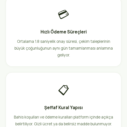
💳
Hızlı Ödeme Süreçleri
Ortalama 1.8 saniyelik onay süresi, çekim taleplerinin
büyük çoğunluğunun aynı gün tamamlanması anlamına
geliyor.
📋
Şeffaf Kural Yapısı
Bahis koşulları ve ödeme kuralları platform içinde açıkça
belirtiliyor. Gizli ücret ya da belirsiz madde bulunmuyor.