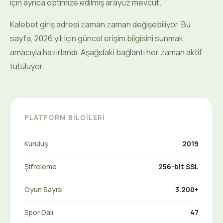
için ayrıca optimize edilmiş arayüz mevcut.
Kalebet giriş adresi zaman zaman değişebiliyor. Bu
sayfa, 2026 yılı için güncel erişim bilgisini sunmak
amacıyla hazırlandı. Aşağıdaki bağlantı her zaman aktif
tutuluyor.
PLATFORM BILGILERI
Kuruluş
2019
Şifreleme
256-bit SSL
Oyun Sayısı
3.200+
Spor Dalı
47