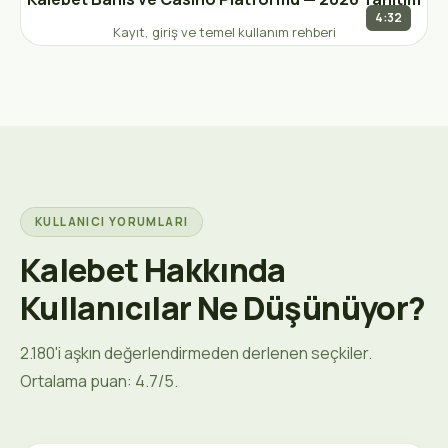
4:32
Kayıt, giriş ve temel kullanım rehberi
KULLANICI YORUMLARI
Kalebet Hakkında
Kullanıcılar Ne Düşünüyor?
2.180'i aşkın değerlendirmeden derlenen seçkiler.
Ortalama puan: 4.7/5.