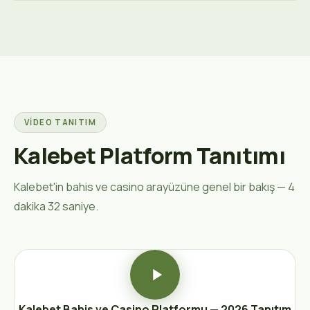
Bu sayfanın alt kısmındaki "Güncel Adres" bölümünde her
zaman aktif bağlantı yer alıyor. Sayfayı tarayıcına kaydetmek,
adres değişikliklerinde doğrudan buradan erişim sağlamana
imkân tanıyor.
VIDEO TANITIM
Kalebet Platform Tanıtımı
Kalebet'in bahis ve casino arayüzüne genel bir bakış — 4
dakika 32 saniye.
Kalebet Bahis ve Casino Platformu — 2026 Tanıtım