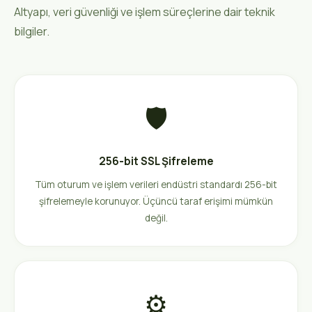
Altyapı, veri güvenliği ve işlem süreçlerine dair teknik
bilgiler.
🛡️
256-bit SSL Şifreleme
Tüm oturum ve işlem verileri endüstri standardı 256-bit
şifrelemeyle korunuyor. Üçüncü taraf erişimi mümkün
değil.
⚙️