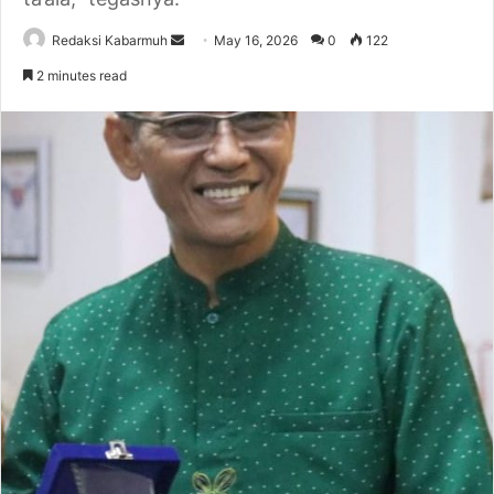
Send
Redaksi Kabarmuh
May 16, 2026
0
122
an
2 minutes read
email