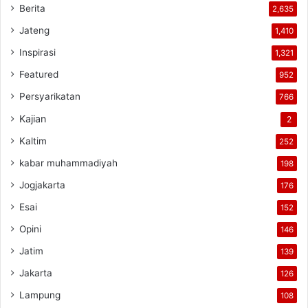
Berita
2,635
Jateng
1,410
Inspirasi
1,321
Featured
952
Persyarikatan
766
Kajian
2
Kaltim
252
kabar muhammadiyah
198
Jogjakarta
176
Esai
152
Opini
146
Jatim
139
Jakarta
126
Lampung
108