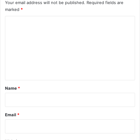
Your email address will not be published.
Required fields are
marked
*
C
o
m
m
e
n
t
*
Name
*
Email
*