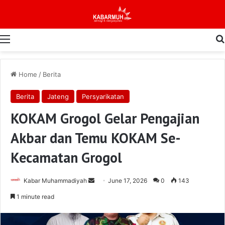
Menu
Home
/
Berita
Berita
Jateng
Persyarikatan
KOKAM Grogol Gelar Pengajian
Akbar dan Temu KOKAM Se-
Kecamatan Grogol
Send
Kabar Muhammadiyah
June 17, 2026
0
143
an
1 minute read
email