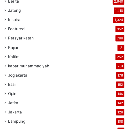
Berita
2,640
Jateng
1,410
Inspirasi
1,324
Featured
952
Persyarikatan
766
Kajian
2
Kaltim
252
kabar muhammadiyah
201
Jogjakarta
176
Esai
152
Opini
146
Jatim
142
Jakarta
126
Lampung
108