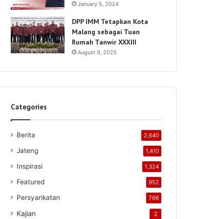
January 5, 2024
DPP IMM Tetapkan Kota
Malang sebagai Tuan
Rumah Tanwir XXXIII
August 9, 2025
Categories
Berita
2,640
Jateng
1,410
Inspirasi
1,324
Featured
952
Persyarikatan
766
Kajian
2