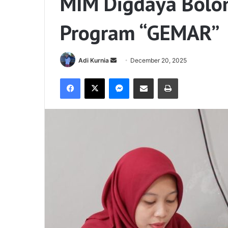
MIM Digdaya Bolon
Program “GEMAR”
Send
Adi Kurnia
December 20, 2025
an
Facebook
X
Messenger
Share via Email
Print
email