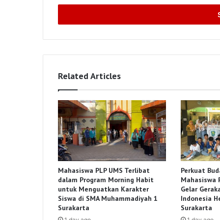
Email
address
Related Articles
Mahasiswa PLP UMS Terlibat
Perkuat Buda
dalam Program Morning Habit
Mahasiswa 
untuk Menguatkan Karakter
Gelar Gerak
Siswa di SMA Muhammadiyah 1
Indonesia H
Surakarta
Surakarta
1 day ago
1 day ago