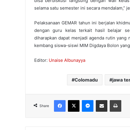
bisa berdiskusi langsung dengan wali kel
selama satu semester ini secara mendalam,” je
Pelaksanaan GEMAR tahun ini berjalan khidmat
dengan guru kelas terkait hasil belajar s
diharapkan dapat menjadi agenda rutin yan
kembang siswa-siswi MIM Digdaya Bolon yang
Editor:
Unaise Albunayya
Colomadu
jawa te
Facebook
X
Messenger
Share via Email
Print
Share