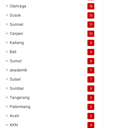
Olahraga
18
Sosok
15
Sumsel
11
Cerpen
10
Kalteng
9
Bali
9
Sumut
8
akademik
7
Sulsel
7
Sumbar
6
Tangerang
5
Palembang
5
Aceh
5
KKN
4