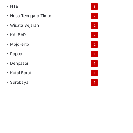
NTB
3
Nusa Tenggara Timur
2
Wisata Sejarah
2
KALBAR
2
Mojokerto
2
Papua
1
Denpasar
1
Kutai Barat
1
Surabaya
1