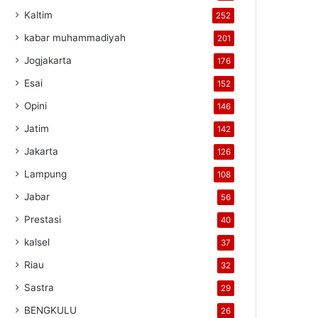
Kaltim
252
kabar muhammadiyah
201
Jogjakarta
176
Esai
152
Opini
146
Jatim
142
Jakarta
126
Lampung
108
Jabar
56
Prestasi
40
kalsel
37
Riau
32
Sastra
29
BENGKULU
26