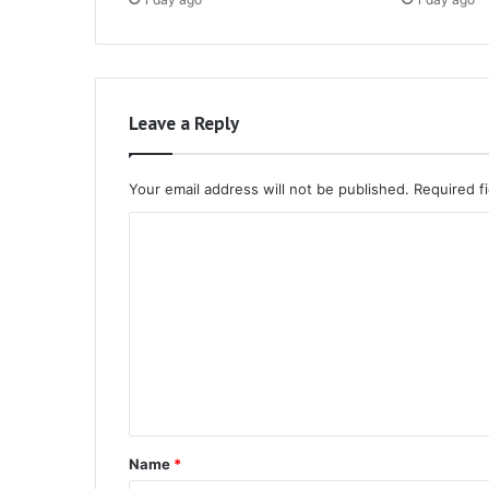
Leave a Reply
Your email address will not be published.
Required f
C
o
m
m
e
n
t
*
Name
*