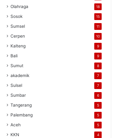
Olahraga
18
Sosok
15
Sumsel
11
Cerpen
10
Kalteng
9
Bali
9
Sumut
8
akademik
7
Sulsel
7
Sumbar
6
Tangerang
5
Palembang
5
Aceh
5
KKN
4