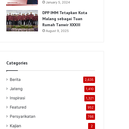
January 5, 2024
DPP IMM Tetapkan Kota
Malang sebagai Tuan
Rumah Tanwir XXXIII
August 9, 2025
Categories
Berita
2,635
Jateng
1,410
Inspirasi
1,321
Featured
952
Persyarikatan
766
Kajian
2