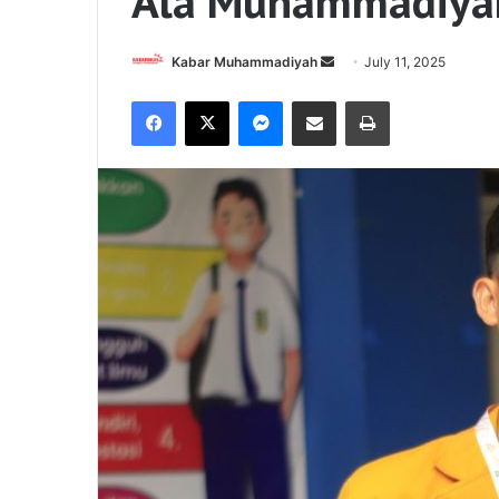
Ala Muhammadiya
Send
Kabar Muhammadiyah
July 11, 2025
an
Facebook
X
Messenger
Share via Email
Print
email