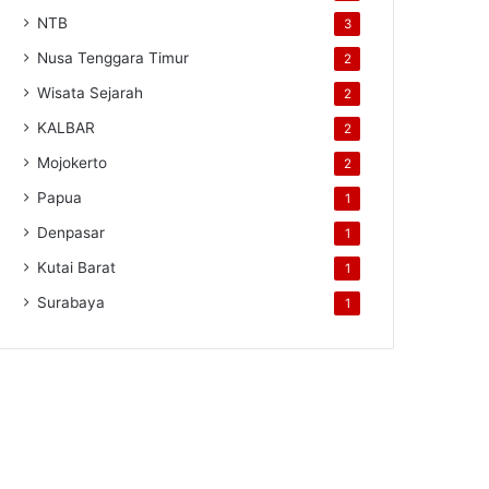
NTB
3
Nusa Tenggara Timur
2
Wisata Sejarah
2
KALBAR
2
Mojokerto
2
Papua
1
Denpasar
1
Kutai Barat
1
Surabaya
1