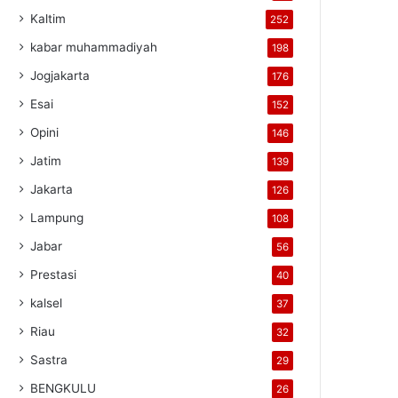
Kaltim
252
kabar muhammadiyah
198
Jogjakarta
176
Esai
152
Opini
146
Jatim
139
Jakarta
126
Lampung
108
Jabar
56
Prestasi
40
kalsel
37
Riau
32
Sastra
29
BENGKULU
26