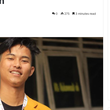
h
0
275
3 minutes read