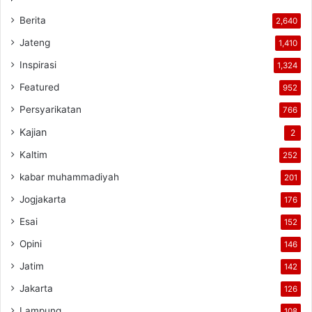
Berita
2,640
Jateng
1,410
Inspirasi
1,324
Featured
952
Persyarikatan
766
Kajian
2
Kaltim
252
kabar muhammadiyah
201
Jogjakarta
176
Esai
152
Opini
146
Jatim
142
Jakarta
126
Lampung
108