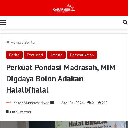
Menu
Home
/
Berita
Berita
Featured
Jateng
Persyarikatan
Perkuat Pondasi Madrasah, MIM
Digdaya Bolon Adakan
Halalbihalal
Send
Kabar Muhammadiyah
April 24, 2024
0
213
an
1 minute read
email