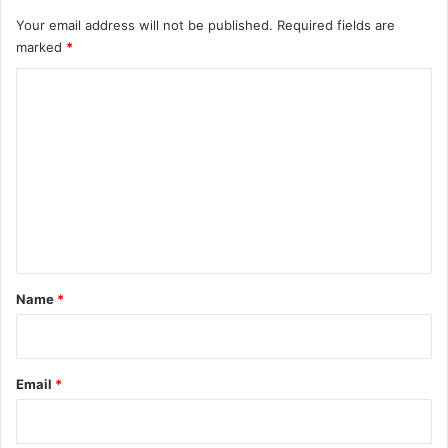
Your email address will not be published.
Required fields are
marked
*
C
o
m
m
e
n
t
*
Name
*
Email
*