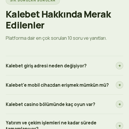
SIK SORULAN SORULAR
Kalebet Hakkında Merak
Edilenler
Platforma dair en çok sorulan 10 soru ve yanıtları.
+
Kalebet giriş adresi neden değişiyor?
Türkiye'deki yasal düzenlemeler nedeniyle çevrimiçi bahis
+
Kalebet'e mobil cihazdan erişmek mümkün mü?
platformları zaman zaman erişim kısıtlamalarıyla
karşılaşabiliyor. Bu durumlarda platform, kullanıcıların erişimini
Evet, platform iOS ve Android cihazlar için optimize edilmiş bir
sürdürebilmesi için yeni adresler devreye alıyor. Bu sayfa,
+
Kalebet casino bölümünde kaç oyun var?
arayüze sahip. Ayrı bir uygulama indirmeye gerek yok; mobil
her dönem için güncel bağlantıyı sunmak amacıyla düzenli
tarayıcı üzerinden doğrudan kullanılabiliyor. Ekran boyutuna
olarak güncelleniyor.
2026 itibarıyla 3.200'ü aşkın oyun seçeneği mevcut. Bunlar
göre otomatik uyum sağlıyor.
Yatırım ve çekim işlemleri ne kadar sürede
arasında slot makineleri, masa oyunları, jackpot oyunları ve
+
tamamlanıyor?