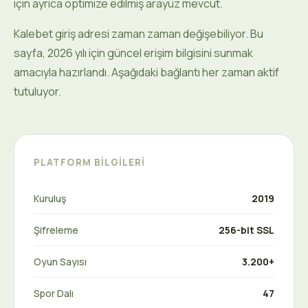
için ayrıca optimize edilmiş arayüz mevcut.
Kalebet giriş adresi zaman zaman değişebiliyor. Bu
sayfa, 2026 yılı için güncel erişim bilgisini sunmak
amacıyla hazırlandı. Aşağıdaki bağlantı her zaman aktif
tutuluyor.
PLATFORM BILGILERI
Kuruluş
2019
Şifreleme
256-bit SSL
Oyun Sayısı
3.200+
Spor Dalı
47