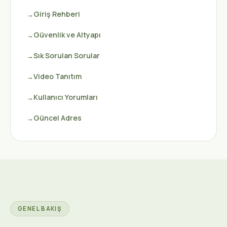
Giriş Rehberi
Güvenlik ve Altyapı
Sık Sorulan Sorular
Video Tanıtım
Kullanıcı Yorumları
Güncel Adres
GENEL BAKIŞ