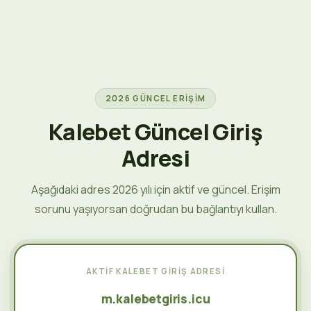
2026 GÜNCEL ERIŞIM
Kalebet Güncel Giriş
Adresi
Aşağıdaki adres 2026 yılı için aktif ve güncel. Erişim
sorunu yaşıyorsan doğrudan bu bağlantıyı kullan.
AKTIF KALEBET GIRIŞ ADRESI
m.kalebetgiris.icu