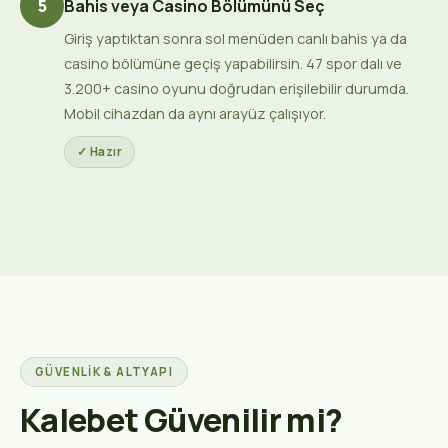
5
Bahis veya Casino Bölümünü Seç
Giriş yaptıktan sonra sol menüden canlı bahis ya da
casino bölümüne geçiş yapabilirsin. 47 spor dalı ve
3.200+ casino oyunu doğrudan erişilebilir durumda.
Mobil cihazdan da aynı arayüz çalışıyor.
✓ Hazır
GÜVENLIK & ALTYAPI
Kalebet Güvenilir mi?