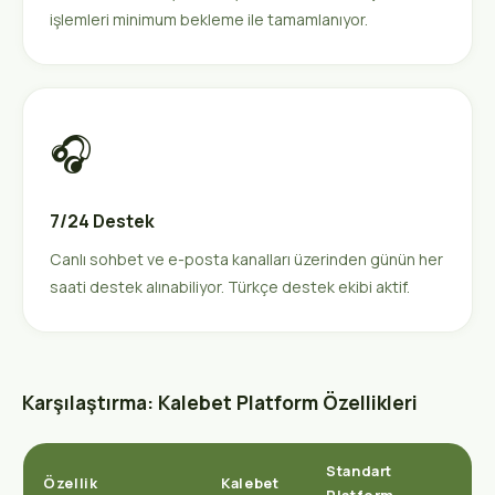
işlemleri minimum bekleme ile tamamlanıyor.
🎧
7/24 Destek
Canlı sohbet ve e-posta kanalları üzerinden günün her
saati destek alınabiliyor. Türkçe destek ekibi aktif.
Karşılaştırma: Kalebet Platform Özellikleri
Standart
Özellik
Kalebet