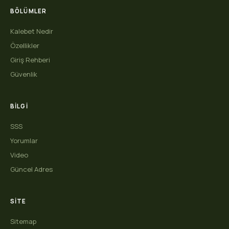
BÖLÜMLER
Kalebet Nedir
Özellikler
Giriş Rehberi
Güvenlik
BILGI
SSS
Yorumlar
Video
Güncel Adres
SITE
Sitemap