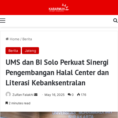
Menu
Home
/
Berita
Berita
Jateng
UMS dan BI Solo Perkuat Sinergi
Pengembangan Halal Center dan
Literasi Kebanksentralan
Send
Zulfan Falakhi
May 16, 2025
0
176
an
2 minutes read
email