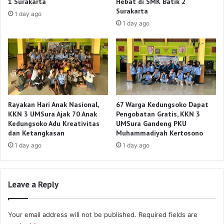
1 Surakarta
Hebat di SMK Batik 2
Surakarta
1 day ago
1 day ago
Rayakan Hari Anak Nasional,
67 Warga Kedungsoko Dapat
KKN 3 UMSura Ajak 70 Anak
Pengobatan Gratis, KKN 3
Kedungsoko Adu Kreativitas
UMSura Gandeng PKU
dan Ketangkasan
Muhammadiyah Kertosono
1 day ago
1 day ago
Leave a Reply
Your email address will not be published.
Required fields are