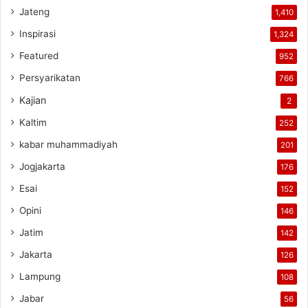
Jateng
1,410
Inspirasi
1,324
Featured
952
Persyarikatan
766
Kajian
2
Kaltim
252
kabar muhammadiyah
201
Jogjakarta
176
Esai
152
Opini
146
Jatim
142
Jakarta
126
Lampung
108
Jabar
56